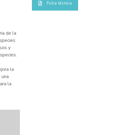
Ficha técnica
ia de la
species
sos y
especies.
ora la
e una
ara la