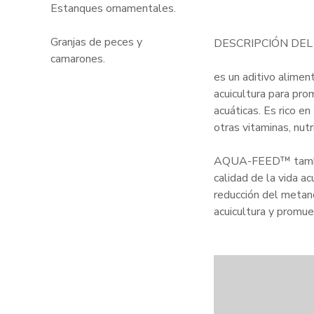
Estanques ornamentales.
Granjas de peces y
DESCRIPCIÓN DE
camarones.
es un aditivo alimen
acuicultura para pr
acuáticas. Es rico e
otras vitaminas, nut
AQUA-FEED™ también
calidad de la vida a
reducción del metano
acuicultura y prom