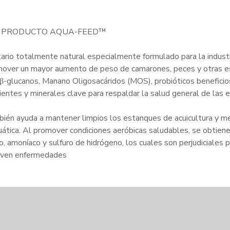
L PRODUCTO AQUA-FEED™
tario totalmente natural especialmente formulado para la industr
omover un mayor aumento de peso de camarones, peces y otras e
n β-glucanos, Manano Oligosacáridos (MOS), probióticos beneficio
rientes y minerales clave para respaldar la salud general de las 
 ayuda a mantener limpios los estanques de acuicultura y mej
cuática. Al promover condiciones aeróbicas saludables, se obtien
, amoníaco y sulfuro de hidrógeno, los cuales son perjudiciales p
ueven enfermedades