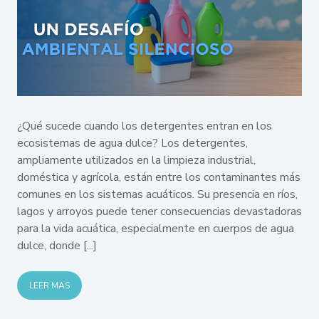
¿Qué sucede cuando los detergentes entran en los
OXYDES-P – Fuerte oxidante a base de
ecosistemas de agua dulce? Los detergentes,
radicales de sulfatos
ampliamente utilizados en la limpieza industrial,
doméstica y agrícola, están entre los contaminantes más
comunes en los sistemas acuáticos. Su presencia en ríos,
Leer más
lagos y arroyos puede tener consecuencias devastadoras
para la vida acuática, especialmente en cuerpos de agua
dulce, donde [...]
LEER MAS