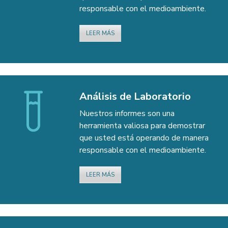
responsable con el medioambiente.
LEER MÁS
INSTANT I-SOFT – La mejor protección
contra incrustaciones y corrosión para
todos sus sistemas
Análisis de Laboratorio
Nuestros informes son una
Leer más
Filtersorb CT – Media Filtrante de Watch
herramienta valiosa para demostrar
Water
que usted está operando de manera
responsable con el medioambiente.
Leer más
LEER MÁS